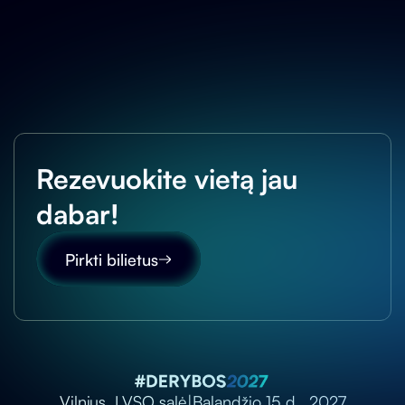
LIN
Rezevuokite vietą jau
dabar!
Pirkti bilietus
Vilnius, LVSO salė
|
Balandžio 15 d., 2027