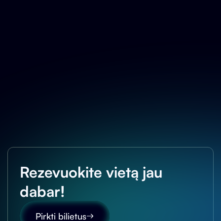
LIN
Rezevuokite vietą jau
dabar!
Pirkti bilietus